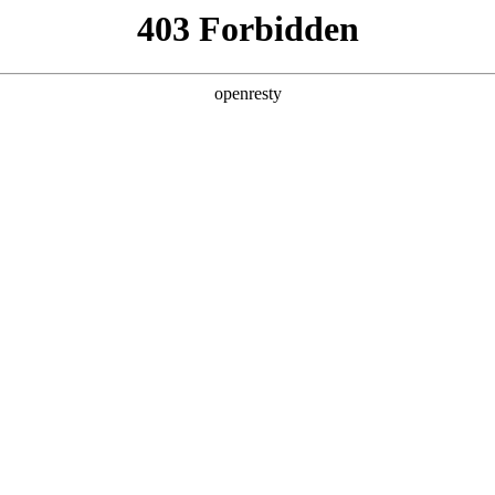
产品及服务
行业解决方案
合作伙伴
投资者关系
科与星耀国际数码达成深度业务合作
2025 / 01 / 14
国际数码进行参观交流，并正式签署了业务合作协议。此次合作将进一步推